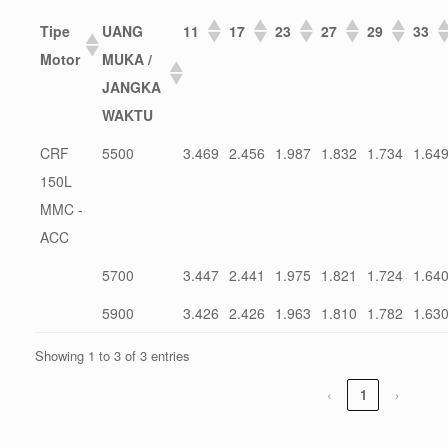
Tipe
UANG
11
17
23
27
29
33
Motor
MUKA /
JANGKA
WAKTU
CRF
5500
3.469
2.456
1.987
1.832
1.734
1.64
150L
MMC -
ACC
5700
3.447
2.441
1.975
1.821
1.724
1.64
5900
3.426
2.426
1.963
1.810
1.782
1.63
Showing 1 to 3 of 3 entries
‹
1
›