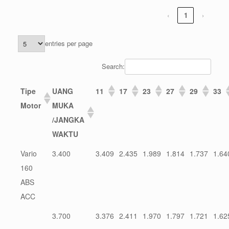
‹
1
›
entries per page
Search:
Tipe
UANG
11
17
23
27
29
33
Motor
MUKA
/JANGKA
WAKTU
Vario
3.400
3.409
2.435
1.989
1.814
1.737
1.64
160
ABS
ACC
3.700
3.376
2.411
1.970
1.797
1.721
1.62