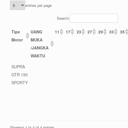
entries per page
Search:
Tipe
UANG
11
17
23
27
29
33
35
Motor
MUKA
/JANGKA
WAKTU
SUPRA
GTR 150
SPORTY
Showing 1 to 4 of 4 entries