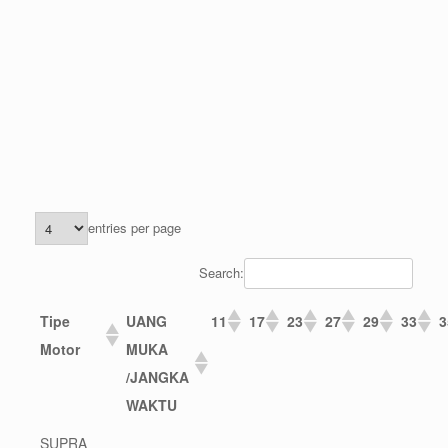
entries per page
Search:
Tipe
UANG
11
17
23
27
29
33
3
Motor
MUKA
/JANGKA
WAKTU
SUPRA